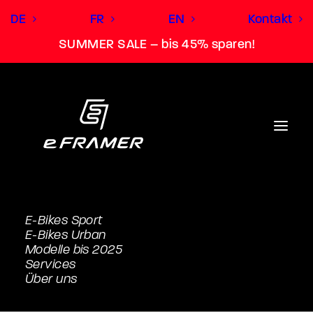
DE
FR
EN
Kontakt
SUMMER SALE – bis 45% sparen!
E-Bikes Sport
E-Bikes Urban
Mach aus dem e-Bike
Modelle bis 2025
Services
deinen persönlichen e-
Über uns
FRAMER.