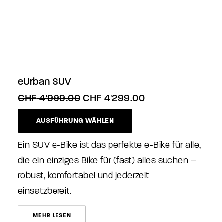
eUrban SUV
Ursprünglicher
Aktueller
CHF
4'999.00
CHF
4'299.00
Preis
Preis
Dieses
war:
ist:
AUSFÜHRUNG WÄHLEN
Produkt
CHF 4'999.00
CHF 4'299.00.
weist
mehrere
Ein SUV e-Bike ist das perfekte e-Bike für alle,
Varianten
die ein einziges Bike für (fast) alles suchen –
auf.
robust, komfortabel und jederzeit
Die
Optionen
einsatzbereit.
können
auf
MEHR LESEN
der