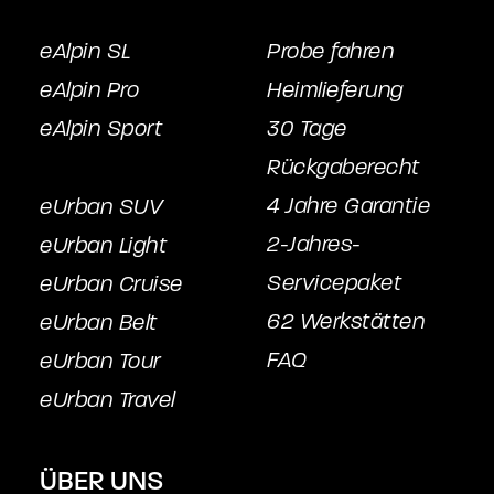
eAlpin SL
Probe fahren
eAlpin Pro
Heimlieferung
eAlpin Sport
30 Tage
Rückgaberecht
4 Jahre Garantie
eUrban SUV
2-Jahres-
eUrban Light
Servicepake
t
eUrban Cruise
62 Werkstätten
eUrban Belt
FAQ
eUrban Tour
eUrban Travel
ÜBER UNS