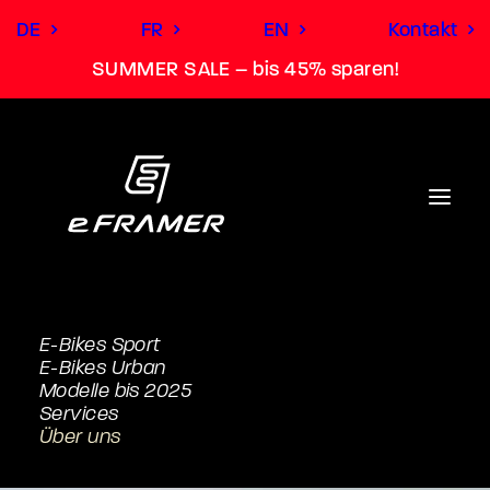
DE
FR
EN
Kontakt
SUMMER SALE – bis 45% sparen!
E-Bikes Sport
E-Bikes Urban
Wo du bist,
Modelle bis 2025
Services
sind wir nicht weit
Über uns