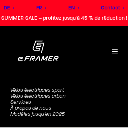
DE
FR
EN
Contact
SUMMER SALE – profitez jusqu'à 45 % de réduction !
Vélos électriques sport
Vélos électriques urban
Fais de ton e-Bike
Services
À propos de nous
ton e-FRAMER
Modèles jusqu’en 2025
personnel.