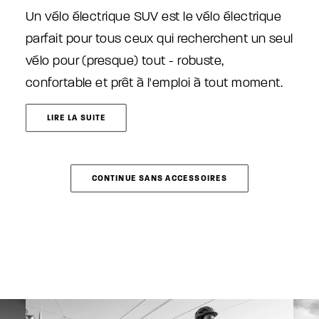
a
CHF 4'999.00.
plusieurs
CHF 4'299.00.
Un vélo électrique SUV est le vélo électrique
variations.
parfait pour tous ceux qui recherchent un seul
Les
vélo pour (presque) tout - robuste,
options
peuvent
confortable et prêt à l'emploi à tout moment.
être
choisies
LIRE LA SUITE
sur
la
page
du
produit
CONTINUE SANS ACCESSOIRES