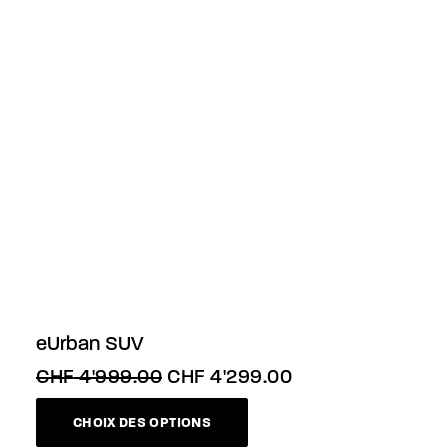
eUrban SUV
Le
Le
CHF
4'999.00
CHF
4'299.00
prix
prix
Ce
initial
actuel
CHOIX DES OPTIONS
produit
était :
est :