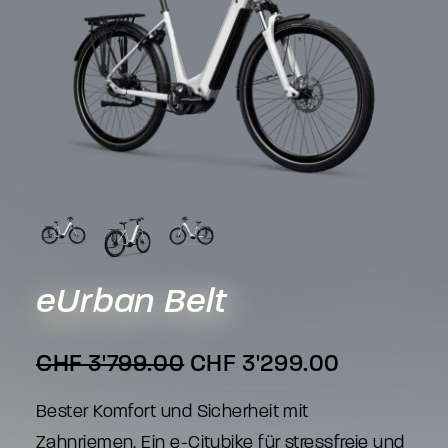
eUrban
Belt
Ursprünglicher
Aktueller
CHF
3'799.00
CHF
3'299.00
Preis
Preis
Bester Komfort und Sicherheit mit
war:
ist:
Zahnriemen. Ein e-Citybike für stressfreie und
CHF 3'799.00
CHF 3'299