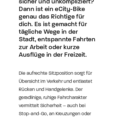
sicher
und
unkompliziert?
Dann
ist
ein
eCity-Bike
genau
das
Richtige
für
dich.
Es
ist
gemacht
für
tägliche
Wege
in
der
Stadt,
entspannte
Fahrten
zur
Arbeit
oder
kurze
Ausflüge
in
der
Freizeit.
Die aufrechte Sitzposition sorgt für
Übersicht im Verkehr und entlastet
Rücken und Handgelenke. Der
geradlinige, ruhige Fahrcharakter
vermittelt Sicherheit – auch bei
Stop-and-Go, an Kreuzungen oder