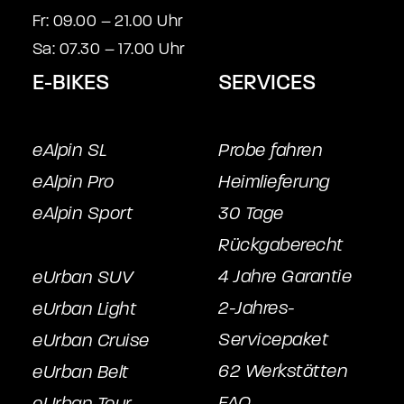
Fr: 09.00 – 21.00 Uhr
Sa: 07.30 – 17.00 Uhr
E-BIKES
SERVICES
eAlpin SL
Probe fahren
eAlpin Pro
Heimlieferung
eAlpin Sport
30 Tage
Rückgaberecht
4 Jahre Garantie
eUrban SUV
2-Jahres-
eUrban Light
Servicepake
t
eUrban Cruise
62 Werkstätten
eUrban Belt
FAQ
eUrban Tour