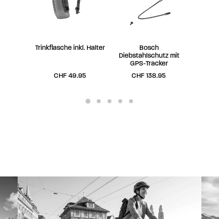
Trinkflasche inkl. Halter
Bosch
Ge
Diebstahlschutz mit
Sat
GPS-Tracker
CHF
49.95
CHF
138.95
CH