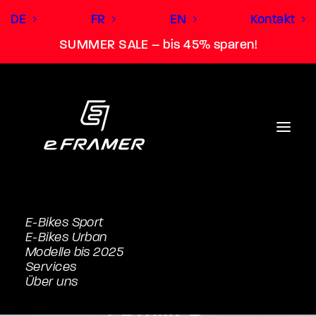
DE
FR
EN
Kontakt
SUMMER SALE – bis 45% sparen!
E-Bikes Sport
E-Bikes Urban
Mach aus dem e-Bike
Modelle bis 2025
Services
deinen persönlichen e-
Über uns
FRAMER.