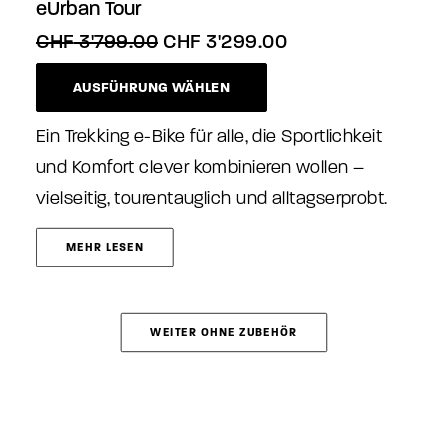
eUrban Tour
Ursprünglicher
Aktueller
CHF
3'799.00
CHF
3'299.00
Preis
Preis
Dieses
war:
ist:
AUSFÜHRUNG WÄHLEN
Produkt
CHF 3'799.00
CHF 3'299.00.
weist
mehrere
Ein Trekking e-Bike für alle, die Sportlichkeit
Varianten
und Komfort clever kombinieren wollen –
auf.
vielseitig, tourentauglich und alltagserprobt.
Die
Optionen
können
MEHR LESEN
auf
der
Produktseite
gewählt
WEITER OHNE ZUBEHÖR
werden