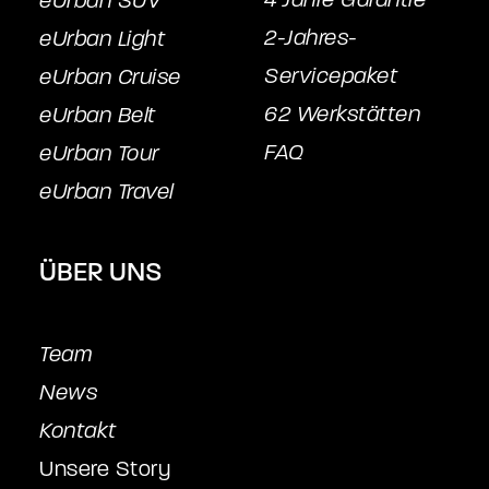
eUrban SUV
2-Jahres-
eUrban Light
Servicepake
t
eUrban Cruise
62 Werkstätten
eUrban Belt
FAQ
eUrban Tour
eUrban Travel
ÜBER UNS
Team
News
Kontakt
Unsere Story