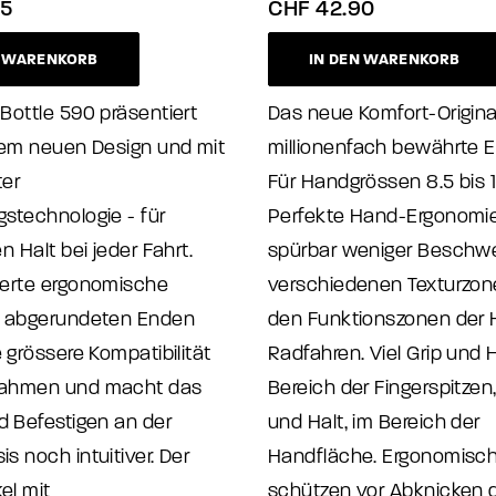
5
CHF
42.90
N WARENKORB
IN DEN WARENKORB
Bottle 590 präsentiert
Das neue Komfort-Origina
nem neuen Design und mit
millionenfach bewährte 
ter
Für Handgrössen 8.5 bis 1
stechnologie - für
Perfekte Hand-Ergonomie
n Halt bei jeder Fahrt.
spürbar weniger Beschwe
ierte ergonomische
verschiedenen Texturzon
t abgerundeten Enden
den Funktionszonen der
e grössere Kompatibilität
Radfahren. Viel Grip und H
Rahmen und macht das
Bereich der Fingerspitzen
d Befestigen an der
und Halt, im Bereich der
s noch intuitiver. Der
Handfläche. Ergonomisch
el mit
schützen vor Abknicken 