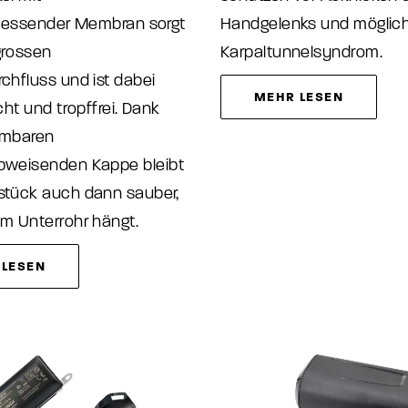
liessender Membran sorgt
Handgelenks und mögli
grossen
Karpaltunnelsyndrom.
chfluss und ist dabei
MEHR LESEN
cht und tropffrei. Dank
hmbaren
weisenden Kappe bleibt
tück auch dann sauber,
m Unterrohr hängt.
 LESEN