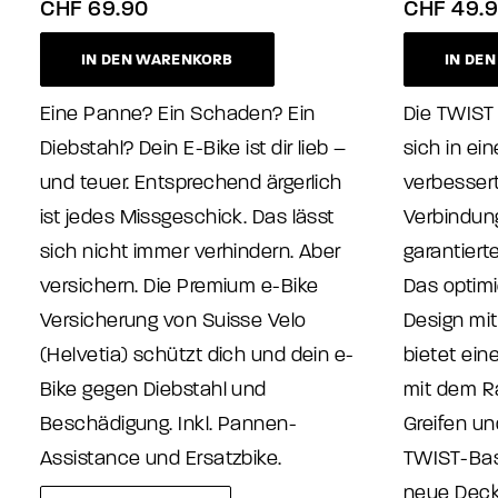
CHF
69.90
CHF
49.9
IN DEN WARENKORB
IN DE
Eine Panne? Ein Schaden? Ein
Die TWIST 
Diebstahl? Dein E-Bike ist dir lieb –
sich in ei
und teuer. Entsprechend ärgerlich
verbesser
ist jedes Missgeschick. Das lässt
Verbindung
sich nicht immer verhindern. Aber
garantierte
versichern. Die Premium e-Bike
Das optim
Versicherung von Suisse Velo
Design mi
(Helvetia) schützt dich und dein e-
bietet ein
Bike gegen Diebstahl und
mit dem 
Beschädigung. Inkl. Pannen-
Greifen un
Assistance und Ersatzbike.
TWIST-Basi
neue Deck