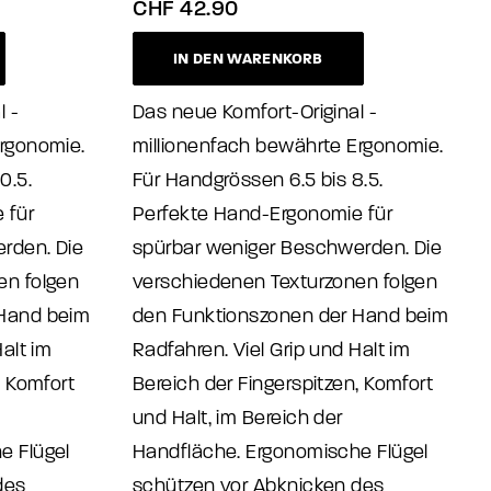
CHF
42.90
IN DEN WARENKORB
l -
Das neue Komfort-Original -
Ergonomie.
millionenfach bewährte Ergonomie.
0.5.
Für Handgrössen 6.5 bis 8.5.
 für
Perfekte Hand-Ergonomie für
rden. Die
spürbar weniger Beschwerden. Die
en folgen
verschiedenen Texturzonen folgen
 Hand beim
den Funktionszonen der Hand beim
alt im
Radfahren. Viel Grip und Halt im
, Komfort
Bereich der Fingerspitzen, Komfort
und Halt, im Bereich der
e Flügel
Handfläche. Ergonomische Flügel
des
schützen vor Abknicken des