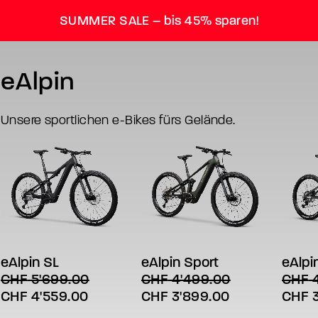
SUMMER SALE – bis 45% sparen!
eAlpin
Unsere sportlichen e-Bikes fürs Gelände.
Dieses
Dieses
Diese
AUSFÜHRUNG WÄHLEN
AUSFÜHRUNG WÄHLEN
AUS
Produkt
Produkt
Produ
weist
weist
weist
eAlpin SL
eAlpin Sport
eAlpi
mehrere
mehrere
mehre
CHF
5'699.00
CHF
4'499.00
CHF
4
Varianten
Varianten
Varian
Ursprünglicher
Aktueller
Ursprünglicher
Aktueller
Urspr
CHF
4'559.00
CHF
3'899.00
CHF
3
auf.
auf.
auf.
Die
Die
Die
Preis
Preis
Preis
Preis
Preis