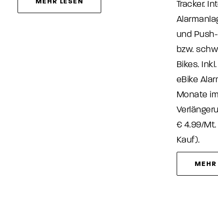
MEHR LESEN
Tracker. In
Alarmanla
und Push-
bzw. schw
Bikes. Inkl
eBike Alar
Monate im 
Verlänger
€ 4.99/Mt.
Kauf).
MEHR