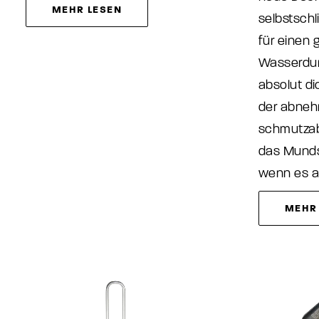
MEHR LESEN
selbstsch
für einen 
Wasserdur
absolut di
der abne
schmutzab
das Munds
wenn es a
MEHR