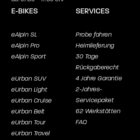
E-BIKES
SERVICES
eAlpin SL
Probe fahren
eAlpin Pro
Heimlieferung
eAlpin Sport
30 Tage
Rückgaberecht
4 Jahre Garantie
eUrban SUV
2-Jahres-
eUrban Light
Servicepake
t
eUrban Cruise
62 Werkstätten
eUrban Belt
FAQ
eUrban Tour
eUrban Travel