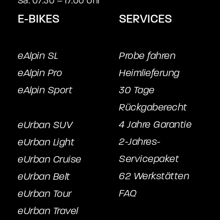
Sa: 07.30 – 17.00 Uhr
E-BIKES
SERVICES
eAlpin SL
Probe fahren
eAlpin Pro
Heimlieferung
eAlpin Sport
30 Tage
Rückgaberecht
4 Jahre Garantie
eUrban SUV
2-Jahres-
eUrban Light
Servicepake
t
eUrban Cruise
62 Werkstätten
eUrban Belt
FAQ
eUrban Tour
eUrban Travel