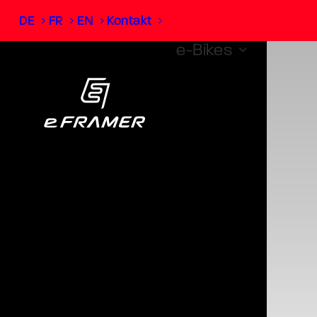
DE
FR
EN
Kontakt
e-Bikes
Gepäckträ
Light