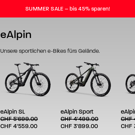
SUMMER SALE – bis 45% sparen!
eAlpin
Unsere sportlichen e-Bikes fürs Gelände.
ger
Dieses
Dieses
Diese
AUSFÜHRUNG WÄHLEN
AUSFÜHRUNG WÄHLEN
AU
Produkt
Produkt
Produ
weist
weist
weist
eAlpin SL
eAlpin Sport
eAlpi
mehrere
mehrere
mehre
CHF
5'699.00
CHF
4'499.00
CHF
Varianten
Varianten
Varia
Ursprünglicher
Aktueller
Ursprünglicher
Aktueller
Urspr
CHF
4'559.00
CHF
3'899.00
CHF
auf.
auf.
auf.
Die
Die
Die
Preis
Preis
Preis
Preis
Preis