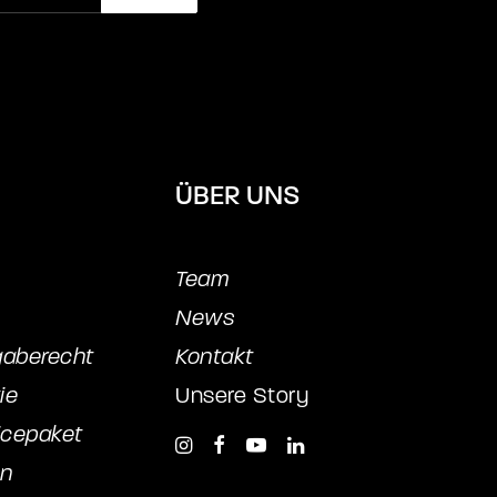
ÜBER UNS
Team
News
gaberecht
Kontakt
ie
Unsere Story
icepake
t
en