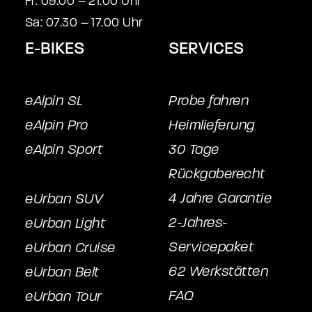
Fr: 09.00 – 21.00 Uhr
Sa: 07.30 – 17.00 Uhr
E-BIKES
SERVICES
eAlpin SL
Probe fahren
eAlpin Pro
Heimlieferung
eAlpin Sport
30 Tage
Rückgaberecht
4 Jahre Garantie
eUrban SUV
2-Jahres-
eUrban Light
Servicepake
t
eUrban Cruise
62 Werkstätten
eUrban Belt
FAQ
eUrban Tour