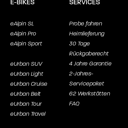
E-BIKES
SERVICES
eAlpin SL
Probe fahren
eAlpin Pro
Heimlieferung
eAlpin Sport
30 Tage
Rückgaberecht
4 Jahre Garantie
eUrban SUV
2-Jahres-
eUrban Light
Servicepake
t
eUrban Cruise
62 Werkstätten
eUrban Belt
FAQ
eUrban Tour
eUrban Travel