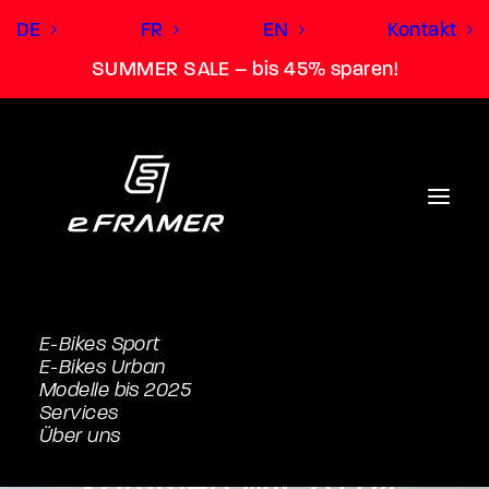
DE
FR
EN
Kontakt
SUMMER SALE – bis 45% sparen!
E-Bikes Sport
E-Bikes Urban
Kommst du nicht zu
Modelle bis 2025
Services
uns,
Über uns
kommen wir zu dir.