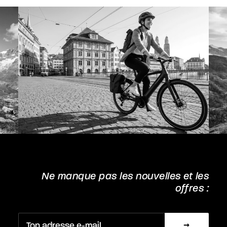
choisies
sur
la
page
du
produit
Ne manque pas les nouvelles et les
offres :