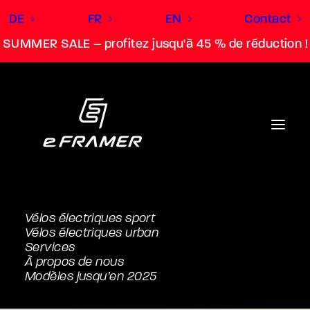
DE
FR
EN
Contact
SUMMER SALE – profitez jusqu'à 45 % de réduction !
Vélos électriques sport
Vélos électriques urban
Services
À propos de nous
Modèles jusqu’en 2025
L (181 cm à 188 cm)