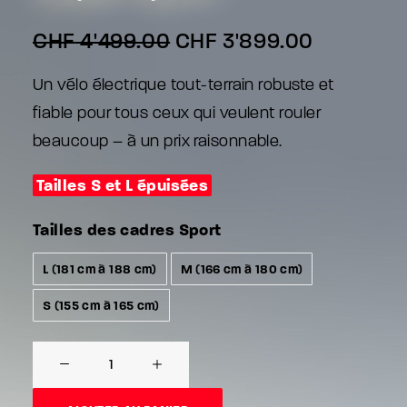
Le
Le
CHF
4'499.00
CHF
3'899.00
prix
prix
Un vélo électrique tout-terrain robuste et
initial
actuel
fiable pour tous ceux qui veulent rouler
était :
est :
CHF 4'499.00.
CHF 3'89
beaucoup – à un prix raisonnable.
Tailles S et L épuisées
Tailles des cadres Sport
L (181 cm à 188 cm)
M (166 cm à 180 cm)
S (155 cm à 165 cm)
quantité
de