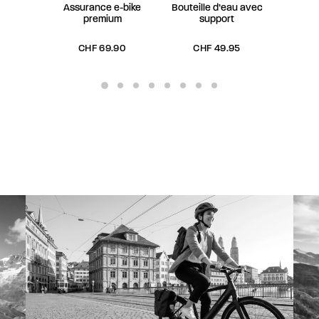
Assurance e-bike
Bouteille d’eau avec
Poignée
premium
support
– 1
CHF
69.90
CHF
49.95
C