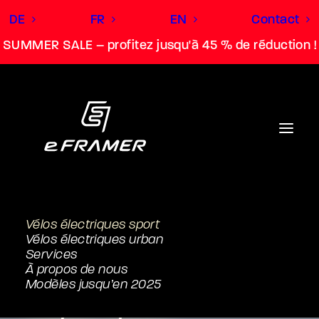
DE
FR
EN
Contact
SUMMER SALE – profitez jusqu'à 45 % de réduction !
Vélos électriques sport
Vélos électriques urban
Services
À propos de nous
Modèles jusqu’en 2025
eAlpin
Sport