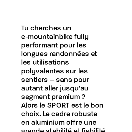
Tu
cherches
un
e-mountainbike
fully
performant
pour
les
longues
randonnées
et
les
utilisations
polyvalentes
sur
les
sentiers
–
sans
pour
autant
aller
jusqu’au
segment
premium
?
Alors
le
SPORT
est
le
bon
choix.
Le
cadre
robuste
en
aluminium
offre
une
grande
stabilité
et
fiabilité