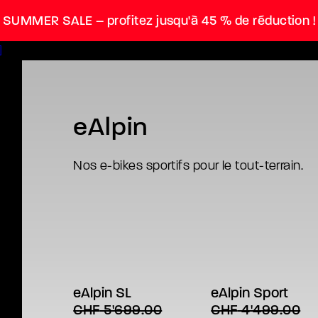
SUMMER SALE – profitez jusqu'à 45 % de réduction !
eAlpin
Nos e-bikes sportifs pour le tout-terrain.
Ce
Ce
CHOIX DES OPTIONS
CHOIX DES OPTIONS
produit
produit
eAlpin SL
eAlpin Sport
a
a
CHF
5'699.00
CHF
4'499.00
plusieurs
plusieurs