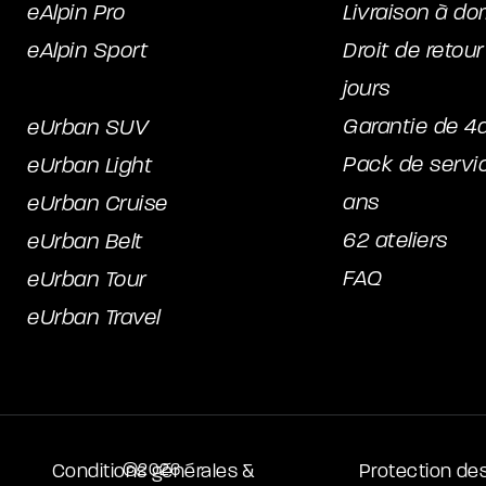
eAlpin Pro
Livraison à do
eAlpin Sport
Droit de retou
jours
Garantie de 4
eUrban SUV
Pack de servi
eUrban Light
ans
eUrban Cruise
62 ateliers
eUrban Belt
FAQ
eUrban Tour
eUrban Travel
Conditions générales &
©2026
Protection de