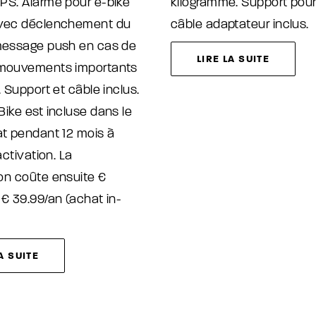
PS. Alarme pour e-bike
kilogramme. Support pour
avec déclenchement du
câble adaptateur inclus.
 message push en cas de
LIRE LA SUITE
 mouvements importants
. Support et câble inclus.
Bike est incluse dans le
at pendant 12 mois à
'activation. La
on coûte ensuite €
 € 39.99/an (achat in-
A SUITE