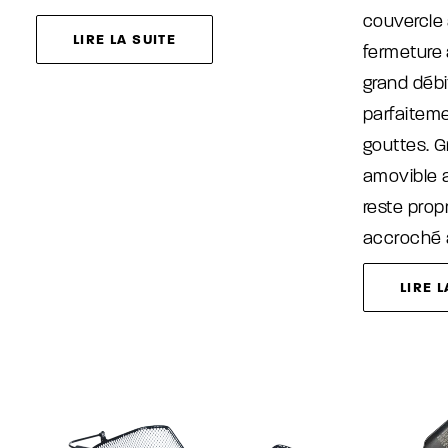
couvercle
LIRE LA SUITE
fermeture
grand débi
parfaitem
gouttes. 
amovible a
reste prop
accroché 
LIRE L