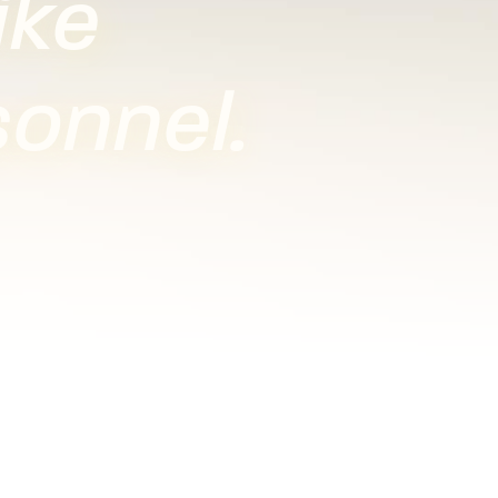
ike
onnel.