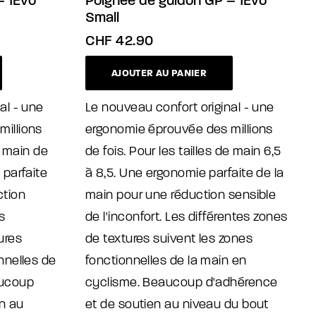
– 1Evo
Poignée de guidon GP – 1Evo
Small
CHF
42.90
AJOUTER AU PANIER
al - une
Le nouveau confort original - une
illions
ergonomie éprouvée des millions
e main de
de fois. Pour les tailles de main 6,5
 parfaite
à 8,5. Une ergonomie parfaite de la
ction
main pour une réduction sensible
s
de l'inconfort. Les différentes zones
ures
de textures suivent les zones
nnelles de
fonctionnelles de la main en
aucoup
cyclisme. Beaucoup d'adhérence
n au
et de soutien au niveau du bout