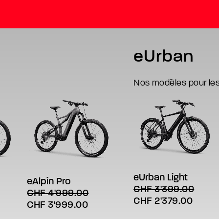
eUrban
Nos modèles pour les 
Ce
Ce
CHOIX DES OPTIONS
produit
S
CHOIX DES OPTIONS
produit
a
eUrban Light
a
eAlpin Pro
plusieurs
plusieurs
CHF
3'399.00
CHF
4'999.00
variations.
variations.
Le
Le
CHF
2'379.00
Les
e
Le
Le
CHF
3'999.00
Les
options
prix
prix
options
ix
prix
prix