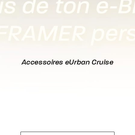
is de ton e-B
-FRAMER pers
Accessoires eUrban Cruise