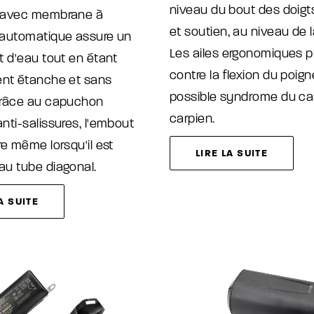
niveau du bout des doigts
 avec membrane à
et soutien, au niveau de 
 automatique assure un
Les ailes ergonomiques p
t d'eau tout en étant
contre la flexion du poigne
ent étanche et sans
possible syndrome du ca
Grâce au capuchon
carpien.
nti-salissures, l'embout
re même lorsqu'il est
LIRE LA SUITE
au tube diagonal.
A SUITE