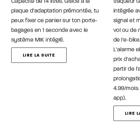
Capacité de 14 litres. Grâce à la
traqueur G
plaque d'adaptation prémontée, tu
intégrée 
peux fixer ce panier sur ton porte-
signal et
bagages en 1 seconde avec le
vol ou de
système MIK intégré.
de l'e-bike
L'alarme e
LIRE LA SUITE
prix d'ach
partir de l
prolongati
4.99/mois.
app).
LIRE L