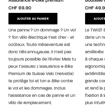
Assurance e-bike premium
Bouteille
CHF
69.90
CHF
49.9
AJOUTER AU PANIER
AJOUTE
Une panne ? Un dommage ? Un vol
Le TWIST 
? Ton vélo électrique t'est cher - et
dans un n
coûteux. Toute mésaventure est
une techn
donc très ennuyeuse. Il n'est pas
améliorée 
toujours possible de l'éviter. Mais tu
à chaque s
peux t'assurer. L'assurance e-Bike
ergonomiq
Premium de Suisse Velo (Helvetia)
extrémités
te protège toi et ton e-Bike contre
grande com
le vol et les dommages. Inclus
et rend la 
l'assistance en cas de panne et un
fixation à
vélo de remplacement.
plus intui