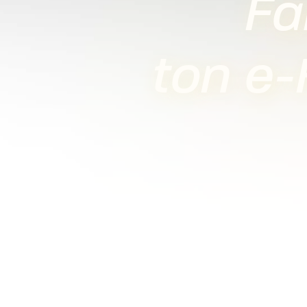
Fa
ton e