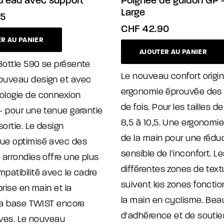
 d’eau avec support
Poignée de guidon GP 
Large
5
CHF
42.90
R AU PANIER
AJOUTER AU PANIER
Bottle 590 se présente
Le nouveau confort origin
ouveau design et avec
ergonomie éprouvée des m
ologie de connexion
de fois. Pour les tailles d
- pour une tenue garantie
8,5 à 10,5. Une ergonomie
ortie. Le design
de la main pour une rédu
ue optimisé avec des
sensible de l'inconfort. Le
 arrondies offre une plus
différentes zones de text
patibilité avec le cadre
suivent les zones fonctio
prise en main et la
la main en cyclisme. Be
 la base TWIST encore
d'adhérence et de soutie
tives. Le nouveau