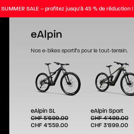
SUMMER SALE – profitez jusqu'à 45 % de réduction !
eAlpin
Nos e-bikes sportifs pour le tout-terrain.
Ce
Ce
CHOIX DES OPTIONS
CHOIX DES OPTION
produit
produit
a
a
eAlpin SL
eAlpin Sport
plusieurs
plusieurs
CHF
5'699.00
CHF
4'499.00
variations.
variations.
Le
Le
Le
L
CHF
4'559.00
CHF
3'899.00
Les
Les
options
options
prix
prix
prix
pr