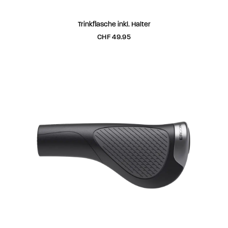
IN DEN WARENKORB
Trinkflasche inkl. Halter
CHF
49.95