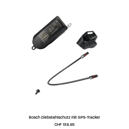
IN DEN WARENKORB
Bosch Diebstahlschutz mit GPS-Tracker
CHF
138.95