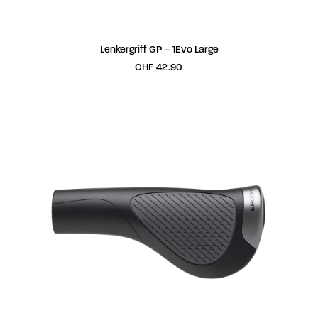
IN DEN WARENKORB
Lenkergriff GP – 1Evo Large
CHF
42.90