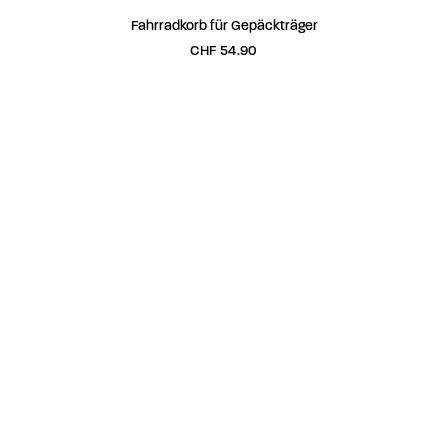
IN DEN WARENKORB
Fahrradkorb für Gepäckträger
CHF
54.90