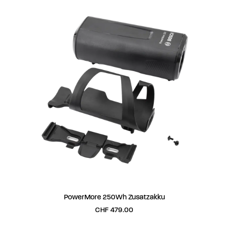
auf.
Die
Optionen
können
auf
der
Produktseite
gewählt
werden
IN DEN WARENKORB
PowerMore 250Wh Zusatzakku
CHF
479.00