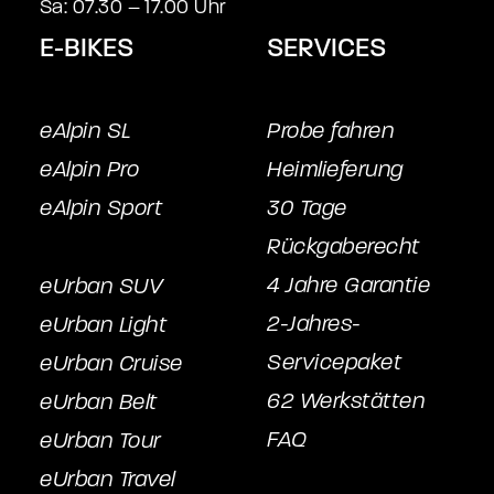
Sa: 07.30 – 17.00 Uhr
E-BIKES
SERVICES
eAlpin SL
Probe fahren
eAlpin Pro
Heimlieferung
eAlpin Sport
30 Tage
Rückgaberecht
4 Jahre Garantie
eUrban SUV
2-Jahres-
eUrban Light
Servicepake
t
eUrban Cruise
62 Werkstätten
eUrban Belt
FAQ
eUrban Tour
eUrban Travel