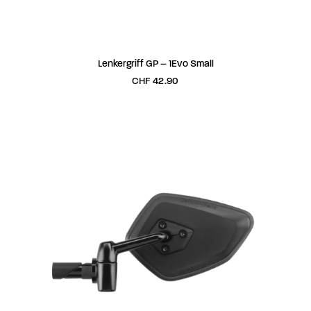
IN DEN WARENKORB
Lenkergriff GP – 1Evo Small
CHF
42.90