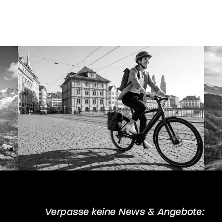
auf.
Die
Optionen
können
auf
der
Produktseite
gewählt
werden
Verpasse keine News & Angebote: