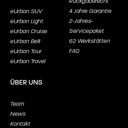
Rückgaberecht
4 Jahre Garantie
eUrban SUV
2-Jahres-
eUrban Light
Servicepake
t
eUrban Cruise
62 Werkstätten
eUrban Belt
FAQ
eUrban Tour
eUrban Travel
ÜBER UNS
Team
News
Kontakt