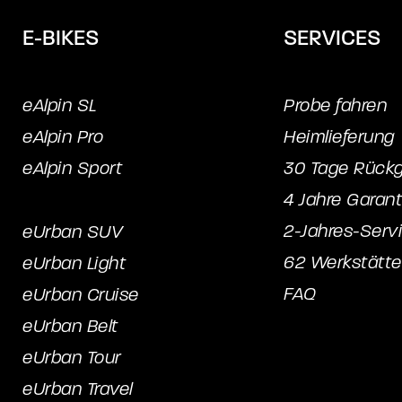
E-BIKES
SERVICES
eAlpin SL
Probe fahren
eAlpin Pro
Heimlieferung
eAlpin Sport
30 Tage Rück
4 Jahre Garant
2-Jahres-Serv
eUrban SUV
62 Werkstätt
eUrban Light
FAQ
eUrban Cruise
eUrban Belt
eUrban Tour
eUrban Travel