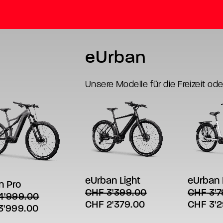
eUrban
Unsere Modelle für die Freizeit ode
Dieses
Dieses
s
AUSFÜH
AUSFÜHRUNG WÄHLEN
Produkt
Produkt
SFÜHRUNG WÄHLEN
kt
weist
weist
eUrban 
eUrban Light
n Pro
mehrere
mehrere
re
CHF
3'7
CHF
3'399.00
4'999.00
Variante
Varianten
nten
Ursprün
Ursprünglicher
Aktueller
CHF
3'2
CHF
2'379.00
auf.
auf.
ünglicher
Aktueller
3'999.00
Die
Die
Preis
Preis
Preis
Preis