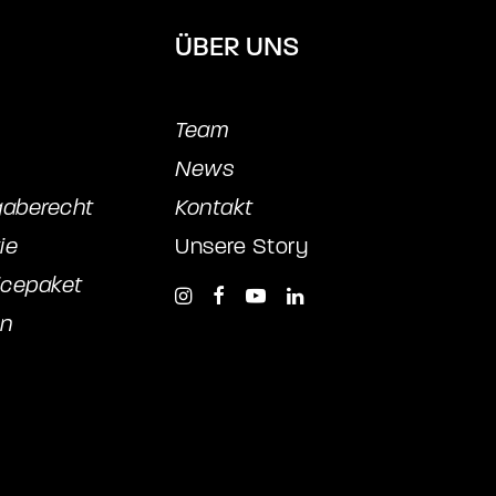
ÜBER UNS
Team
News
gaberecht
Kontakt
ie
Unsere Story
icepake
t
en