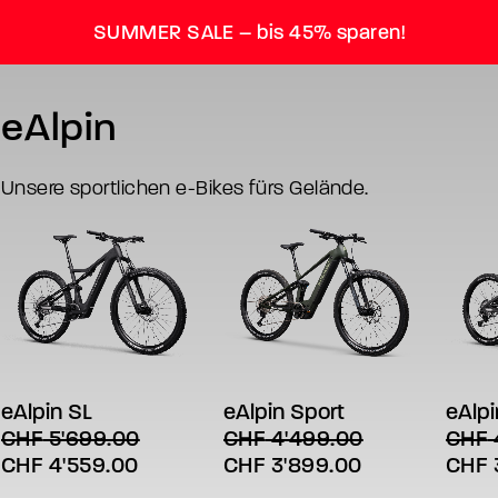
SUMMER SALE – bis 45% sparen!
eAlpin
Unsere sportlichen e-Bikes fürs Gelände.
Dieses
Dieses
Diese
AUSFÜHRUNG WÄHLEN
AUSFÜHRUNG WÄHLEN
AU
Produkt
Produkt
Produ
weist
weist
weist
eAlpin SL
eAlpin Sport
eAlpi
mehrere
mehrere
mehre
CHF
5'699.00
CHF
4'499.00
CHF
Varianten
Varianten
Varia
Ursprünglicher
Aktueller
Ursprünglicher
Aktueller
Urspr
CHF
4'559.00
CHF
3'899.00
CHF
auf.
auf.
auf.
Die
Die
Die
Preis
Preis
Preis
Preis
Preis