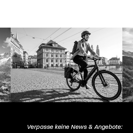
auf.
Die
Optionen
können
auf
der
Produktseite
gewählt
werden
Verpasse keine News & Angebote: