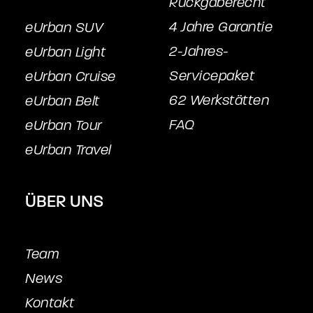
Rückgaberecht
4 Jahre Garantie
eUrban SUV
2-Jahres-
eUrban Light
Servicepake
t
eUrban Cruise
62 Werkstätten
eUrban Belt
FAQ
eUrban Tour
eUrban Travel
ÜBER UNS
Team
News
Kontakt