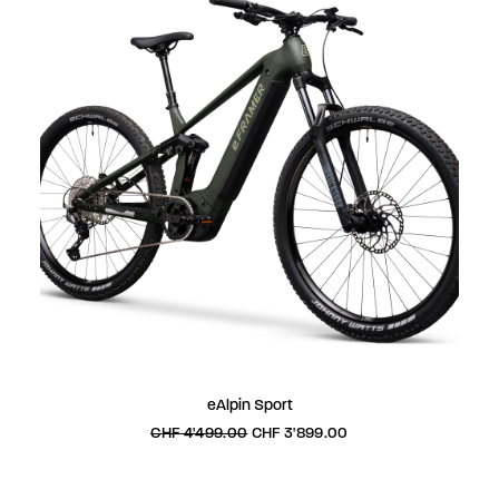
Ce
CHOIX DES OPTIONS
eAlpin Sport
produit
a
Le
Le
CHF
4'499.00
CHF
3'899.00
prix
prix
plusieurs
initial
actuel
variations.
était :
est :