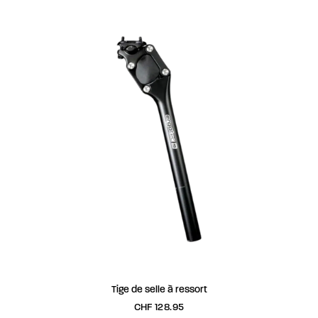
AJOUTER AU PANIER
Tige de selle à ressort
CHF
128.95