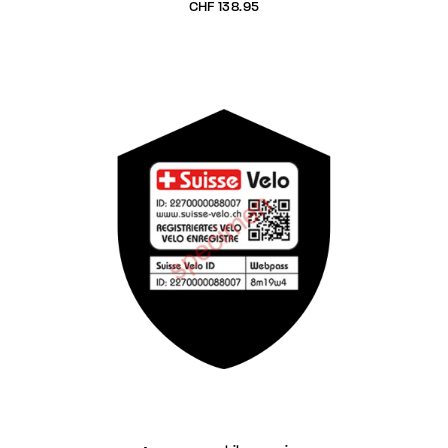
CHF
138.95
AJOUTER AU PANIER