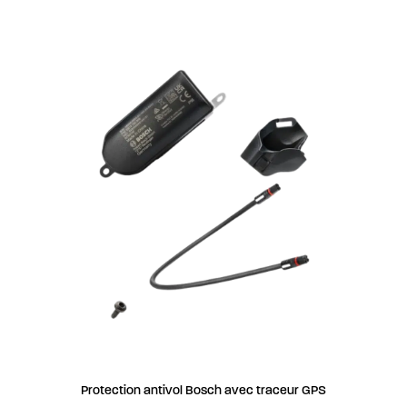
AJOUTER AU PANIER
Protection antivol Bosch avec traceur GPS