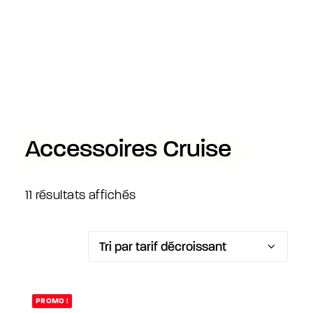
Accessoires Cruise
Trié
11 résultats affichés
par
prix
décroissant
PROMO !