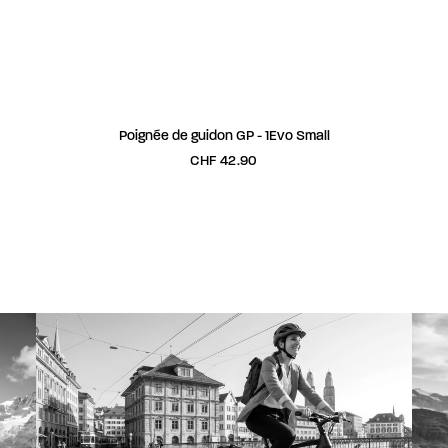
AJOUTER AU PANIER
Poignée de guidon GP - 1Evo Small
CHF
42.90