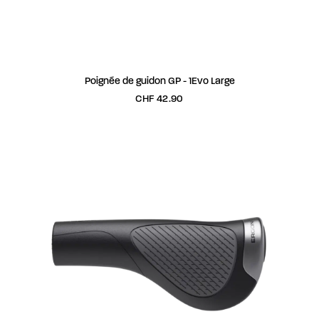
AJOUTER AU PANIER
Poignée de guidon GP - 1Evo Large
CHF
42.90